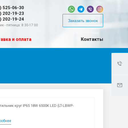
) 525-06-30
) 202-19-23
) 202-19-24
Заказать звонок
к - пятница: 8:30-17:00
авка и оплата
Контакты
тильник круг IP65 18W 6500К LED (LT-LBWP-
робнее