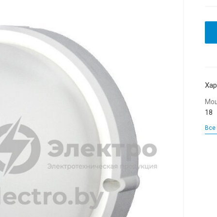
Хар
Мощ
18
Все 