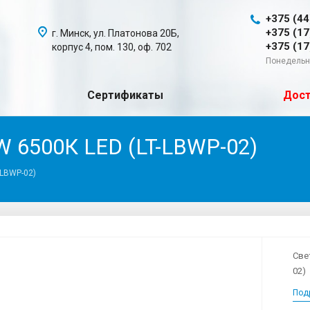
+375 (44
+375 (17
г. Минск, ул. Платонова 20Б,
+375 (17
корпус 4, пом. 130, оф. 702
Понедельни
Сертификаты
Дост
W 6500К LED (LT-LBWP-02)
-LBWP-02)
Све
02)
Под