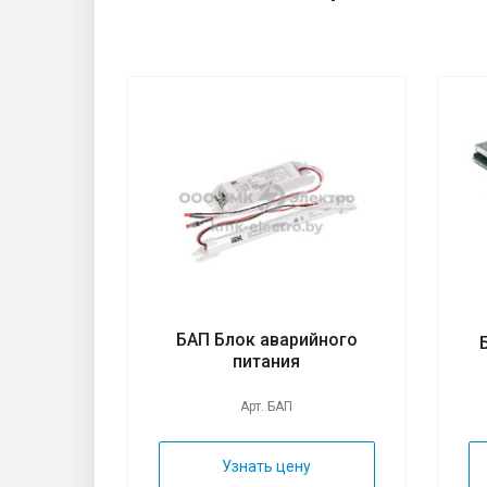
льник
70х170
БАП Блок аварийного
питания
Арт. БАП
Узнать цену
у