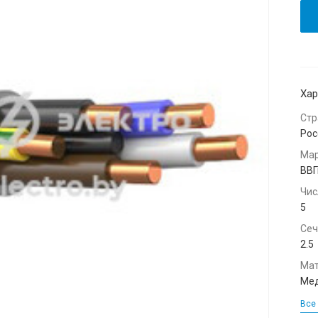
Хар
Стр
Рос
Мар
ВВГ
Чис
5
Сеч
2.5
Мат
Мед
Все 