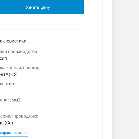
Узнать цену
актеристики
ана производства
сия
ка кабеля/провода
нг(A)-LS
ло жил
ение, мм2
ериал проводника
ь (Cu)
характеристики