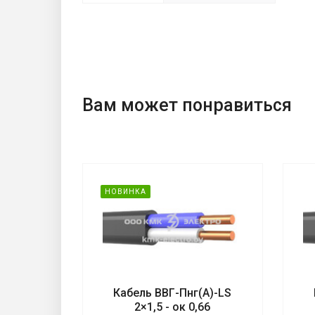
Вам может понравиться
LS 1×240
Кабель ВВГ-Пнг(А)-LS
2×1,5 - ок 0,66