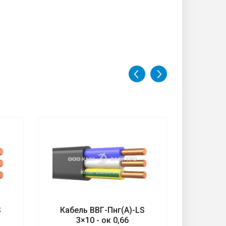
S
Кабель ВВГ-Пнг(А)-LS
Кабел
3×10 - ок 0,66
3