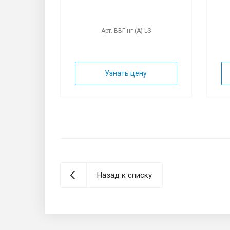
LS
Арт. ВВГ нг (А)-LS
у
Узнать цену
Назад к списку