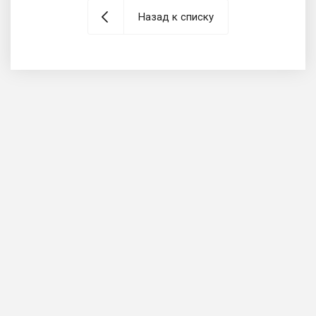
Назад к списку
ООО «КМК Электро», УНП 193383923 © Все права
защищены