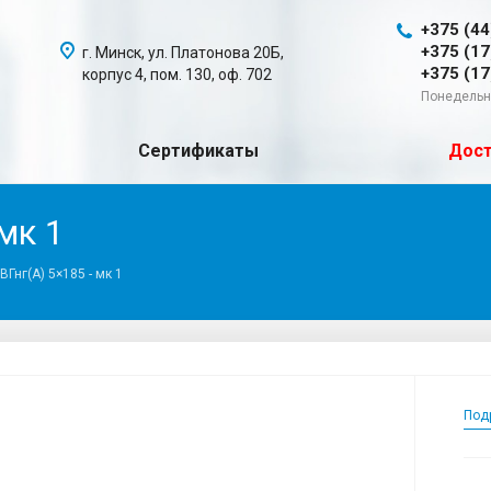
+375 (44
+375 (17
г. Минск, ул. Платонова 20Б,
+375 (17
корпус 4, пом. 130, оф. 702
Понедельни
Сертификаты
Дост
мк 1
ВГнг(A) 5×185 - мк 1
Под