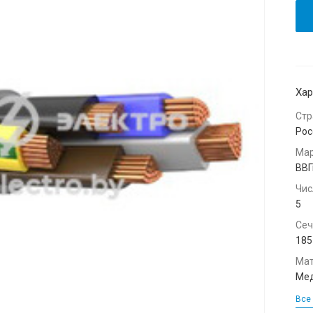
Хар
Стр
Рос
Мар
ВВГ
Чис
5
Сеч
185
Мат
Мед
Все 