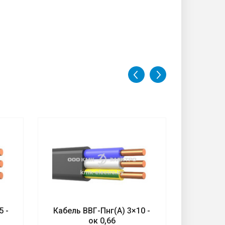
5 -
Кабель ВВГ-Пнг(А) 3×10 -
Кабель 
ок 0,66