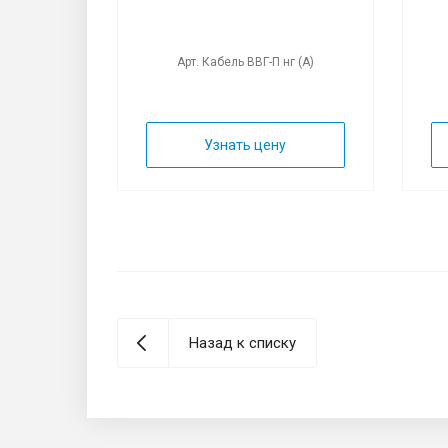
г (А)
Арт. Кабель ВВГ-П нг (А)
у
Узнать цену
Назад к списку