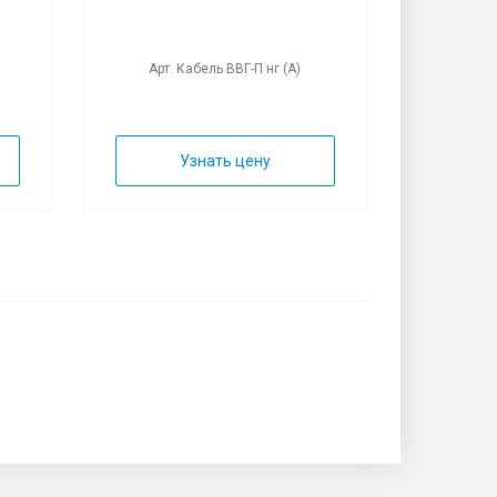
Арт. Кабель ВВГ-П нг (А)
Арт. 
Узнать цену